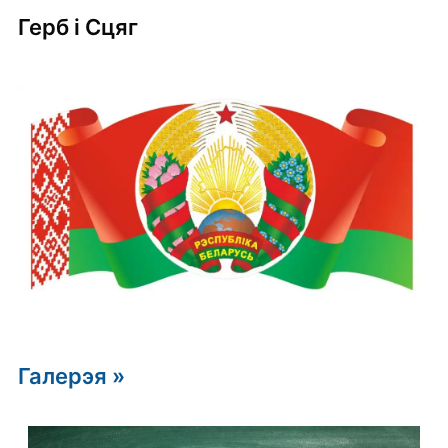
Герб i Сцяг
Галерэя »