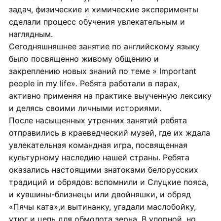
задач, физические и химические эксперименты
сделали процесс обучения увлекательным и
наглядным.
Сегодняшняшнее занятие по английскому языку
было посвященно живому общению и
закреплению новых знаний по теме » Important
people in my life». Ребята работали в парах,
активно применяя на практике выученную лексику
и делясь своими личными историями.
После насыщенных утренних занятий ребята
отправились в краеведческий музей, где их ждала
увлекательная командная игра, посвященная
культурному наследию нашей страны. Ребята
оказались настоящими знатоками белорусских
традиций и обрядов: вспомнили и Слуцкие пояса,
и кувшины-близнецы или двойняшки, и обряд
«Пячы ката»,и вытинанку, угадали маслобойку,
утюг и цепь для обмолота зерна. В упорной, но