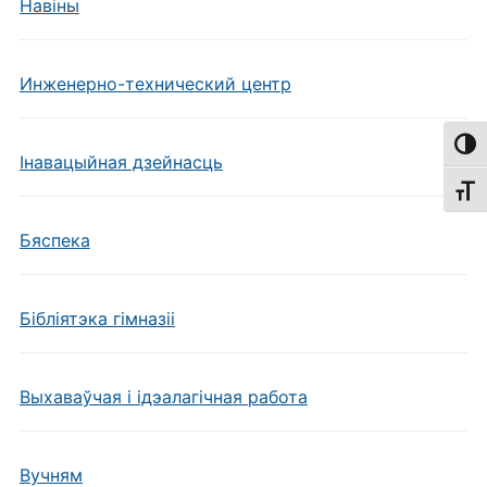
Навiны
Инженерно-технический центр
Пере
Інавацыйная дзейнасць
Пере
Бяспека
Бібліятэка гімназіі
Выхаваўчая і ідэалагічная работа
Вучням