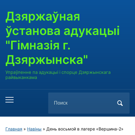
Дзяржаўная
ўстанова адукацыі
"Гімназія г.
Дзяржынска"
Упраўленне па адукацыі і спорце Дзяржынскага
райвыканкама
Поиск
Переключить
по:
мобильное
меню
Главная
»
Навiны
»
День восьмой в лагере «Вершина-2»