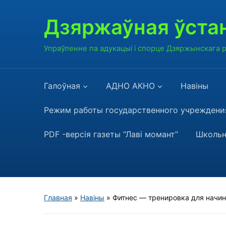
Дзяржаўная ўстан
Упраўленне па адукацыі і спорце Дзяржынскага
Галоўная
АДНО АКНО
Навiны
Режим работы государственного учреждения
PDF -версія газеты “Лаві момант”
Школьн
Главная
»
Навiны
»
Фитнес — тренировка для начи