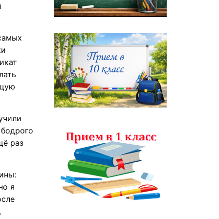
и
 самых
ки
икат
лать
ющую
учили
 бодрого
щё раз
ины:
но я
осле
,