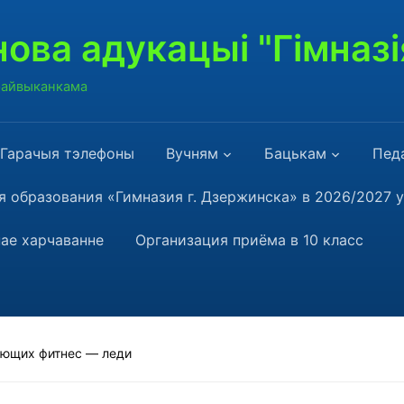
ова адукацыі "Гімназі
 райвыканкама
Гарачыя тэлефоны
Вучням
Бацькам
Пед
 образования «Гимназия г. Дзержинска» в 2026/2027 
ае харчаванне
Организация приёма в 10 класс
нющих фитнес — леди