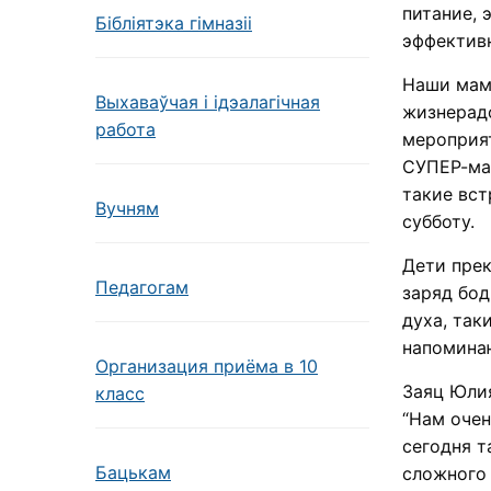
питание, 
Бібліятэка гімназіі
эффективн
Наши мамы
Выхаваўчая і ідэалагічная
жизнерад
работа
мероприя
СУПЕР-мам
такие вс
Вучням
субботу.
Дети прек
Педагогам
заряд бод
духа, так
напоминаю
Организация приёма в 10
Заяц Юлия
класс
“Нам очен
сегодня т
Бацькам
сложного 