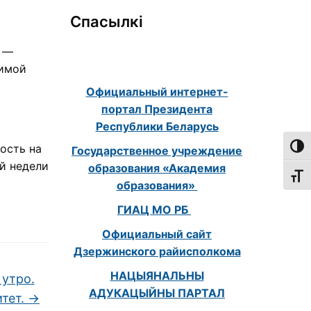
Спасылкі
е —
бимой
Официальный интернет-
портал Президента
Республики Беларусь
ость на
Пере
Государственное учреждение
ой недели
образования «Академия
Пере
образования»
ГИАЦ МО РБ
Официальный сайт
Дзержинского райисполкома
НАЦЫЯНАЛЬНЫ
 утро.
АДУКАЦЫЙНЫ ПАРТАЛ
итет.
→