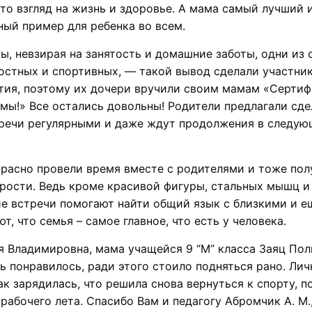
это взгляд на жизнь и здоровье. А мама самый лучший 
ый пример для ребенка во всем.
, невзирая на занятость и домашние заботы, одни из
остных и спортивных, — такой вывод сделали участни
тия, поэтому их дочери вручили своим мамам «Сертиф
ы!» Все остались довольны! Родители предлагали сде
тречи регулярными и даже ждут продолжения в следу
расно провели время вместе с родителями и тоже пол
рости. Ведь кроме красивой фигуры, стальных мышц и
ие встречи помогают найти общий язык с близкими и е
т, что семья – самое главное, что есть у человека.
 Владимировна, мама учащейся 9 “М” класса Заяц Пол
ь понравилось, ради этого стоило подняться рано. Лич
ак зарядилась, что решила снова вернуться к спорту, п
рабочего лета. Спасибо Вам и педагогу Абромчик А. М.