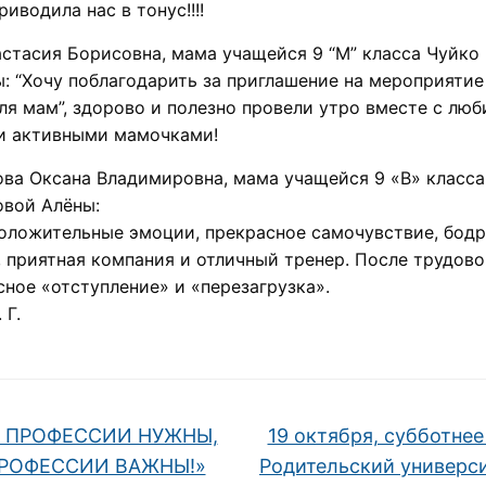
риводила нас в тонус!!!!
стасия Борисовна, мама учащейся 9 “М” класса Чуйко
: “Хочу поблагодарить за приглашение на мероприяти
ля мам”, здорово и полезно провели утро вместе с лю
и активными мамочками!
ва Оксана Владимировна, мама учащейся 9 «В» класса
овой Алёны:
оложительные эмоции, прекрасное самочувствие, бодр
, приятная компания и отличный тренер. После трудов
ное «отступление» и «перезагрузка».
 Г.
 ПРОФЕССИИ НУЖНЫ,
19 октября, субботнее
ПРОФЕССИИ ВАЖНЫ!»
Родительский универс