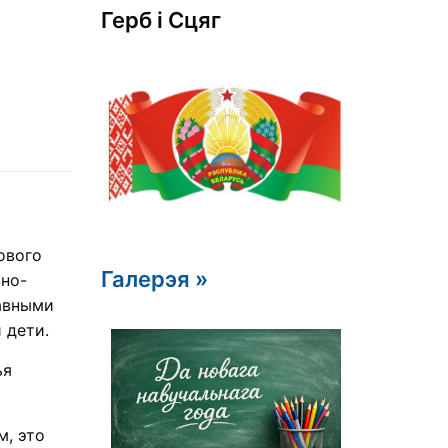
Герб i Сцяг
ового
Галерэя »
вно-
лавными
 дети.
ья
м, это