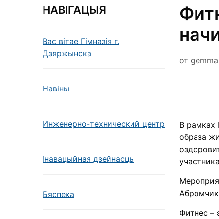
Фит
НАВІГАЦЫЯ
нач
Вас вітае Гімназія г.
Дзяржынска
от
gemma
Навiны
Инженерно-технический центр
В рамках 
образа жи
оздоровит
Інавацыйная дзейнасць
участника
Мероприя
Абромчик
Бяспека
Фитнес – 