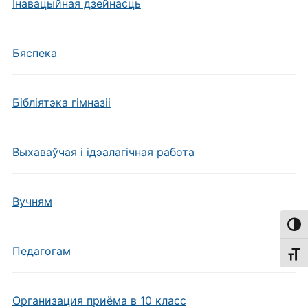
Інавацыйная дзейнасць
Бяспека
Бібліятэка гімназіі
Выхаваўчая і ідэалагічная работа
Вучням
Пере
Педагогам
Пере
Организация приёма в 10 класс