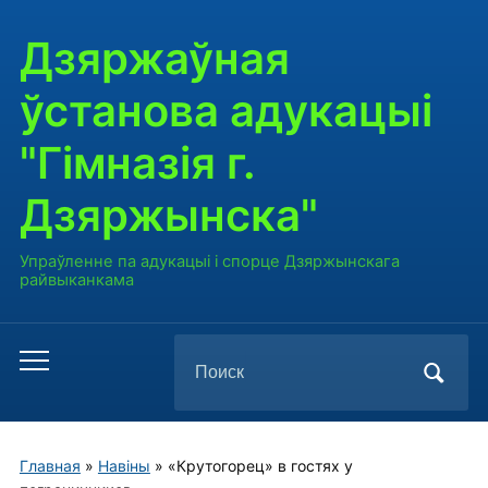
Дзяржаўная
ўстанова адукацыі
"Гімназія г.
Дзяржынска"
Упраўленне па адукацыі і спорце Дзяржынскага
райвыканкама
Поиск
Переключить
по:
мобильное
меню
Главная
»
Навiны
»
«Крутогорец» в гостях у