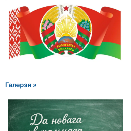
Галерэя »