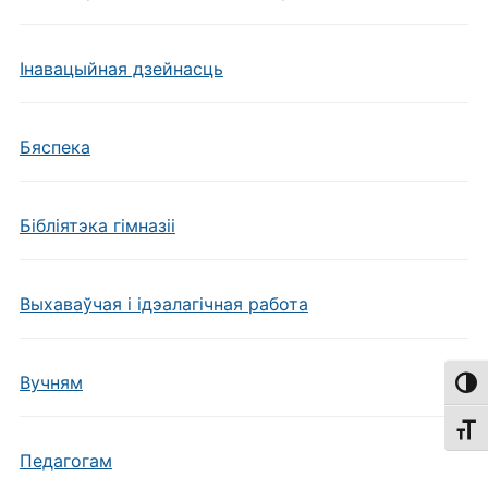
Інавацыйная дзейнасць
Бяспека
Бібліятэка гімназіі
Выхаваўчая і ідэалагічная работа
Вучням
Пере
Пере
Педагогам