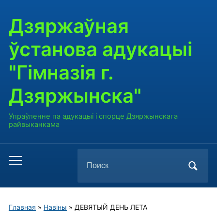
Дзяржаўная
ўстанова адукацыі
"Гімназія г.
Дзяржынска"
Упраўленне па адукацыі і спорце Дзяржынскага
райвыканкама
Поиск
Переключить
по:
мобильное
меню
Главная
»
Навiны
»
ДЕВЯТЫЙ ДЕНЬ ЛЕТА