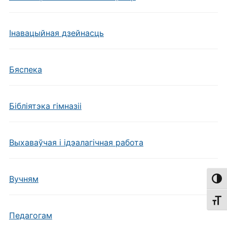
Інавацыйная дзейнасць
Бяспека
Бібліятэка гімназіі
Выхаваўчая і ідэалагічная работа
Вучням
Пере
Пере
Педагогам