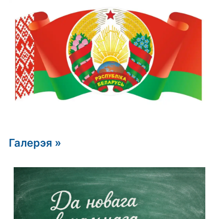
Галерэя »