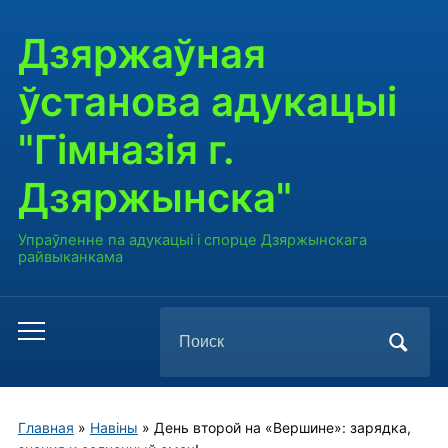
Дзяржаўная
ўстанова адукацыі
"Гімназія г.
Дзяржынска"
Упраўленне па адукацыі і спорце Дзяржынскага
райвыканкама
Поиск
Переключить
по:
мобильное
меню
Главная
»
Навiны
»
День второй на «Вершине»: зарядка,