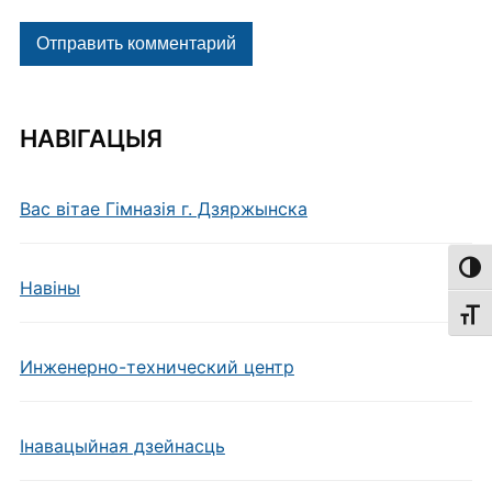
НАВІГАЦЫЯ
Вас вітае Гімназія г. Дзяржынска
Пере
Навiны
Пере
Инженерно-технический центр
Інавацыйная дзейнасць