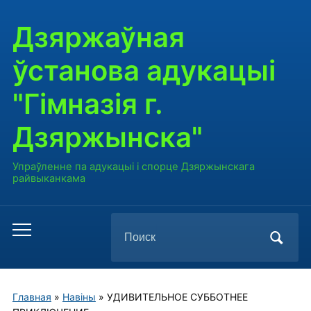
Дзяржаўная
ўстанова адукацыі
"Гімназія г.
Дзяржынска"
Упраўленне па адукацыі і спорце Дзяржынскага
райвыканкама
Поиск
Переключить
по:
мобильное
меню
Главная
»
Навiны
»
УДИВИТЕЛЬНОЕ СУББОТНЕЕ