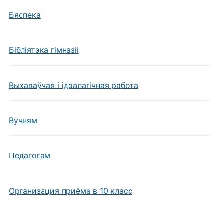
Бяспека
Бібліятэка гімназіі
Выхаваўчая і ідэалагічная работа
Вучням
Педагогам
Организация приёма в 10 класс