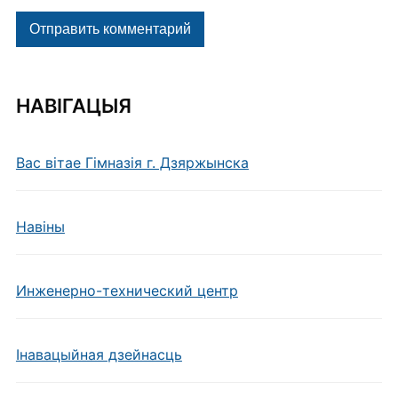
НАВІГАЦЫЯ
Вас вітае Гімназія г. Дзяржынска
Навiны
Инженерно-технический центр
Інавацыйная дзейнасць