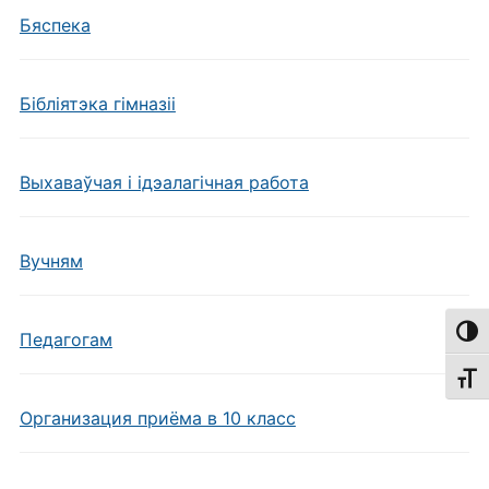
Бяспека
Бібліятэка гімназіі
Выхаваўчая і ідэалагічная работа
Вучням
Пере
Педагогам
Пере
Организация приёма в 10 класс