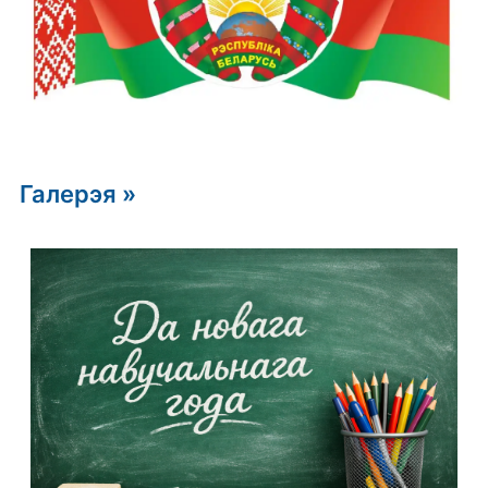
Галерэя »