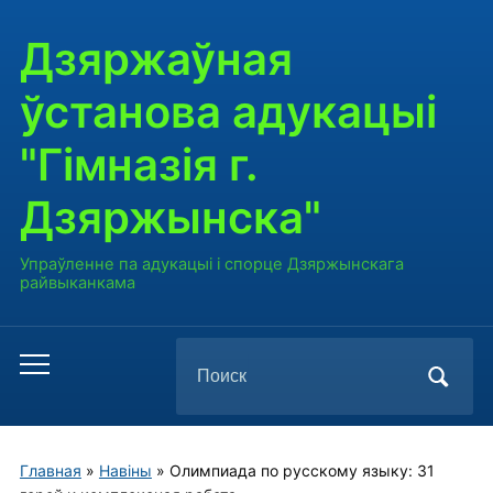
Дзяржаўная
ўстанова адукацыі
"Гімназія г.
Дзяржынска"
Упраўленне па адукацыі і спорце Дзяржынскага
райвыканкама
Поиск
Переключить
по:
мобильное
меню
Главная
»
Навiны
»
Олимпиада по русскому языку: 31