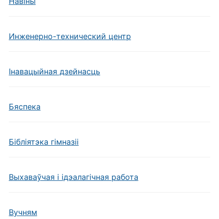
Навiны
Инженерно-технический центр
Інавацыйная дзейнасць
Бяспека
Бібліятэка гімназіі
Выхаваўчая і ідэалагічная работа
Вучням