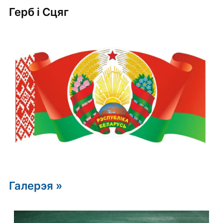
Герб i Сцяг
Галерэя »