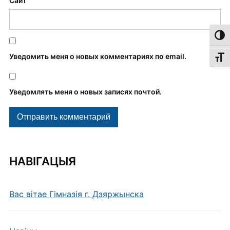
Сайт
Пере
Уведомить меня о новых комментариях по email.
Пере
Уведомлять меня о новых записях почтой.
НАВІГАЦЫЯ
Вас вітае Гімназія г. Дзяржынска