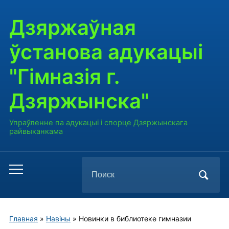
Дзяржаўная
ўстанова адукацыі
"Гімназія г.
Дзяржынска"
Упраўленне па адукацыі і спорце Дзяржынскага
райвыканкама
Поиск
Переключить
по:
мобильное
меню
Главная
»
Навiны
»
Новинки в библиотеке гимназии