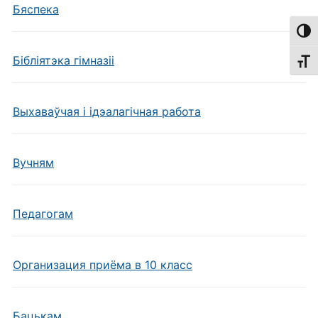
Бяспека
Пере
Бібліятэка гімназіі
Пере
Выхаваўчая і ідэалагічная работа
Вучням
Педагогам
Организация приёма в 10 класс
Бацькам