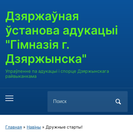
Дзяржаўная
ўстанова адукацыі
"Гімназія г.
Дзяржынска"
Упраўленне па адукацыі і спорце Дзяржынскага
райвыканкама
Поиск
Переключить
по:
мобильное
меню
Главная
»
Навiны
»
Дружные старты!