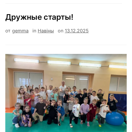
Дружные старты!
от
gemma
in
Навiны
on
13.12.2025