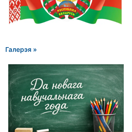
Галерэя »