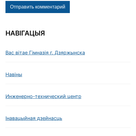
НАВІГАЦЫЯ
Вас вітае Гімназія г. Дзяржынска
Навiны
Инженерно-технический центр
Інавацыйная дзейнасць