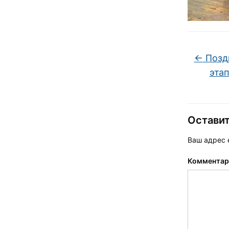
←
Поздр
эта
Остави
Ваш адрес e
Коммента