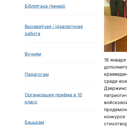
Бібліятэка гімназіі
Выхаваўчая і ідэалагічная
работа
Вучням
16 января
дополнит
краеведен
Педагогам
среди во
Дзержинск
Организация приёма в 10
патриотич
класс
войсковой
продемонс
конкурсе 
Бацькам
стихотвор