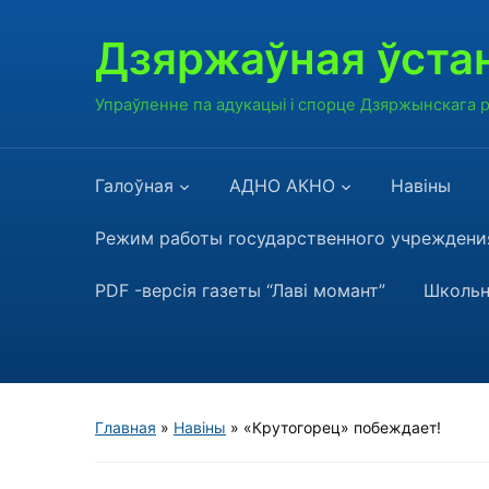
Дзяржаўная ўстан
Упраўленне па адукацыі і спорце Дзяржынскага
Галоўная
АДНО АКНО
Навiны
Режим работы государственного учреждения
PDF -версія газеты “Лаві момант”
Школьн
Главная
»
Навiны
»
«Крутогорец» побеждает!