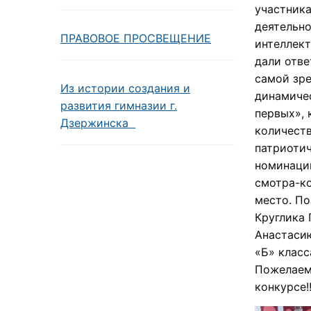
участника
деятельно
ПРАВОВОЕ ПРОСВЕЩЕНИЕ
интеллек
дали отве
самой зр
Из истории создания и
динамиче
развития гимназии г.
первых», 
Дзержинска
количеств
патриотич
номинаци
смотра-ко
место. По
Круглика 
Анастасию
«Б» класс
Пожелаем 
конкурсе!!