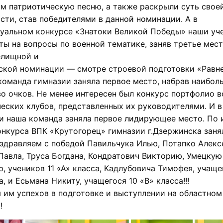
м патриотическую песню, а также раскрыли суть свое
сти, став победителями в данной номинации. А в
туальном конкурсе «Знатоки Великой Победы» наши уч
ты на вопросы по военной тематике, заняв третье мест
елищной и
ской номинации — смотре строевой подготовки «Равне
команда гимназии заняла первое место, набрав наибол
о очков. Не менее интересен был конкурс портфолио в
еских клубов, представленных их руководителями. И в
и наша команда заняла первое лидирующее место. По 
нкурса ВПК «Крутогорец» гимназии г.Дзержинска заня
здравляем с победой Павильчука Илью, Потапко Алекс
Павла, Труса Богдана, Кондратович Викторию, Умецкую
, учеников 11 «А» класса, Кадлубовича Тимофея, учаще
а, и Есьмана Никиту, учащегося 10 «В» класса!!!
им успехов в подготовке и выступлении на областном
!