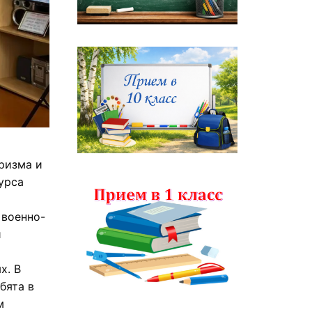
ризма и
урса
 военно-
и
х. В
бята в
м