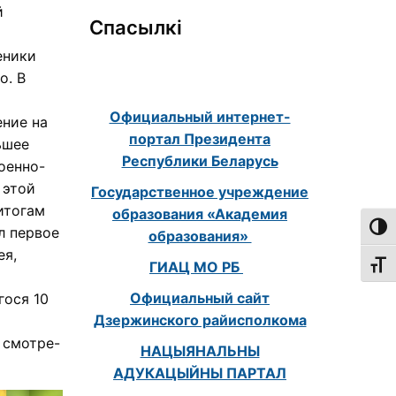
й
Спасылкі
еники
о. В
Официальный интернет-
ние на
портал Президента
ьшее
Республики Беларусь
оенно-
 этой
Государственное учреждение
итогам
образования «Академия
Пере
л первое
образования»
ея,
ГИАЦ МО РБ
Пере
Официальный сайт
гося 10
Дзержинского райисполкома
 смотре-
НАЦЫЯНАЛЬНЫ
АДУКАЦЫЙНЫ ПАРТАЛ