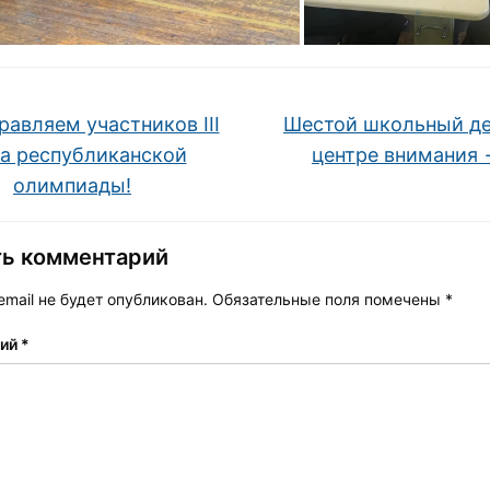
авляем участников III
Шестой школьный де
па республиканской
центре внимания
олимпиады!
ть комментарий
mail не будет опубликован.
Обязательные поля помечены
*
рий
*