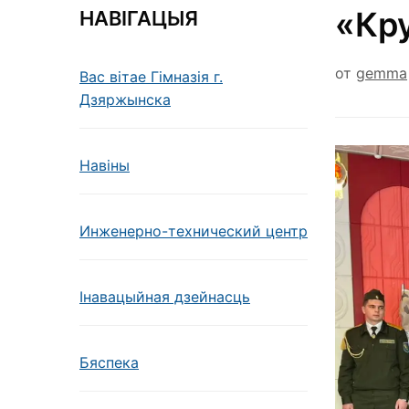
«Кр
НАВІГАЦЫЯ
от
gemma
Вас вітае Гімназія г.
Дзяржынска
Навiны
Инженерно-технический центр
Інавацыйная дзейнасць
Бяспека