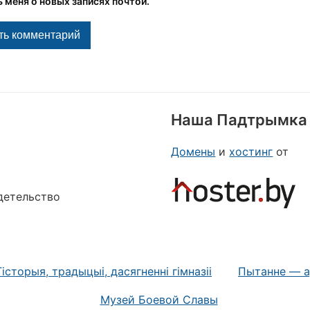
 меня о новых записях почтой.
Наша Падтрымка
Домены
и
хостинг
от
детельство
Гісторыя, традыцыі, дасягненні гімназіі
Пытанне — а
Mузей Боевой Славы