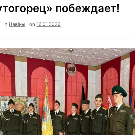
утогорец» побеждает!
in
Навiны
on
16.01.2026