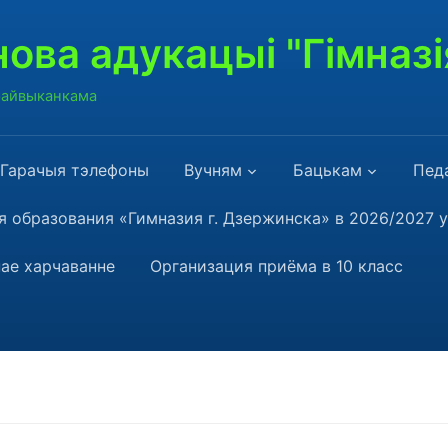
ова адукацыі "Гімназі
 райвыканкама
Гарачыя тэлефоны
Вучням
Бацькам
Пед
 образования «Гимназия г. Дзержинска» в 2026/2027 
ае харчаванне
Организация приёма в 10 класс