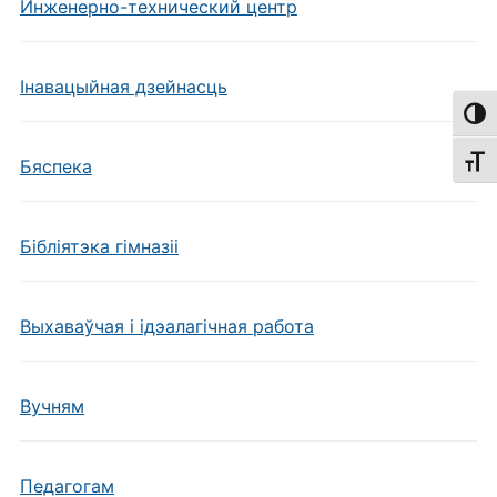
Инженерно-технический центр
Інавацыйная дзейнасць
Пере
Пере
Бяспека
Бібліятэка гімназіі
Выхаваўчая і ідэалагічная работа
Вучням
Педагогам