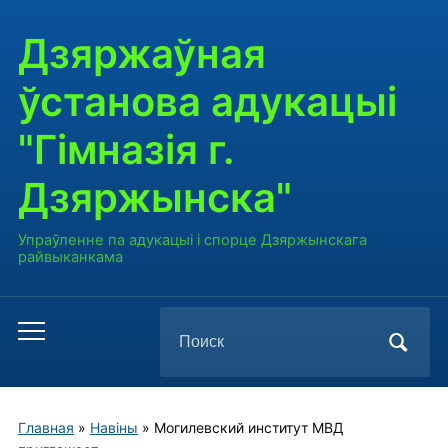
Дзяржаўная
ўстанова адукацыі
"Гімназія г.
Дзяржынска"
Упраўленне па адукацыі і спорце Дзяржынскага
райвыканкама
Поиск
Переключить
по:
мобильное
меню
Главная
»
Навiны
»
Могилевский институт МВД