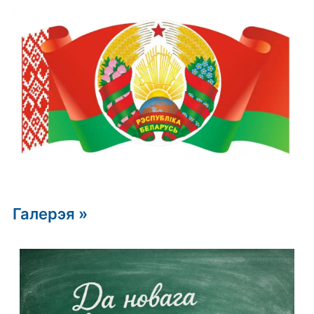
Галерэя »