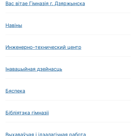
Вас вітае Гімназія г. Дзяржынска
Навiны
Инженерно-технический центр
Інавацыйная дзейнасць
Бяспека
Бібліятэка гімназіі
Выхаваўчая і ідэалагічная работа