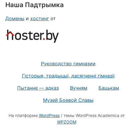
Наша Падтрымка
Домены
и
хостинг
от
Руководство гимназии
Гісторыя, традыцыі, дасягненні гімназіі
Пытанне — адказ
Вучням
Бацькам
Mузей Боевой Славы
На платформе
WordPress
/ темы WordPress Academica от
WPZOOM