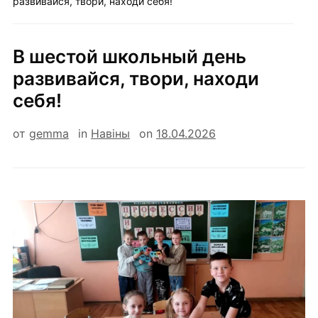
развивайся, твори, находи себя!
В шестой школьный день
развивайся, твори, находи
себя!
от
gemma
in
Навiны
on
18.04.2026