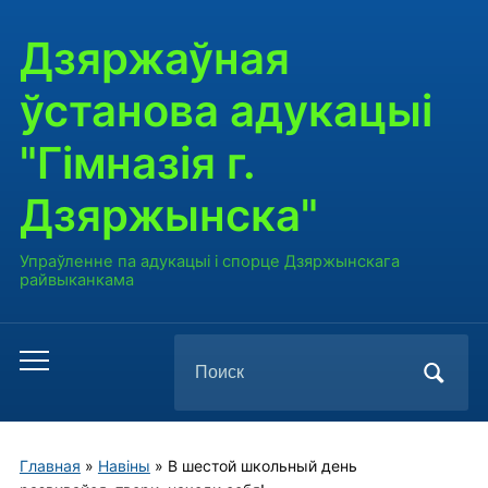
Дзяржаўная
ўстанова адукацыі
"Гімназія г.
Дзяржынска"
Упраўленне па адукацыі і спорце Дзяржынскага
райвыканкама
Поиск
Переключить
по:
мобильное
меню
Главная
»
Навiны
»
В шестой школьный день