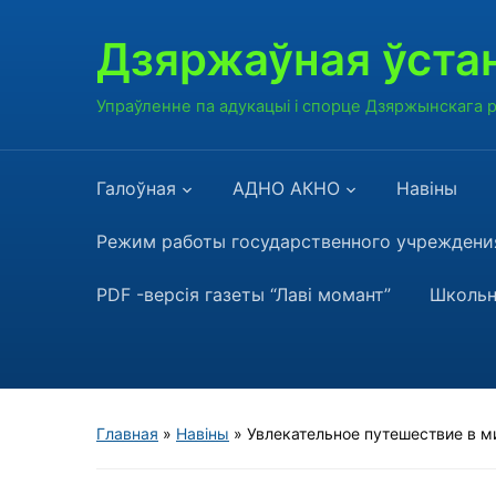
Дзяржаўная ўстан
Упраўленне па адукацыі і спорце Дзяржынскага
Галоўная
АДНО АКНО
Навiны
Режим работы государственного учреждения
PDF -версія газеты “Лаві момант”
Школьн
Главная
»
Навiны
»
Увлекательное путешествие в 