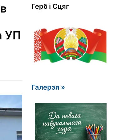
 в
Герб i Сцяг
а УП
Галерэя »