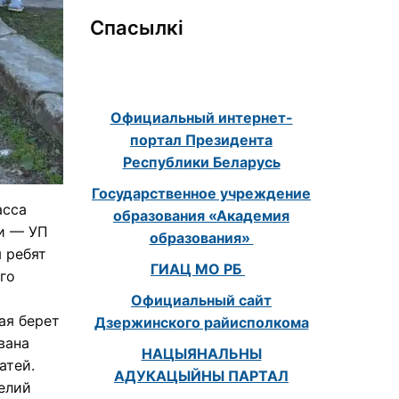
Спасылкі
Официальный интернет-
портал Президента
Республики Беларусь
Государственное учреждение
асса
образования «Академия
и — УП
образования»
 ребят
ГИАЦ МО РБ
го
Официальный сайт
ая берет
Дзержинского райисполкома
вана
НАЦЫЯНАЛЬНЫ
атей.
АДУКАЦЫЙНЫ ПАРТАЛ
елий