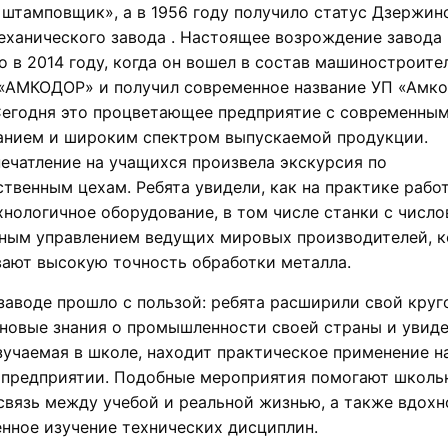
штамповщик», а в 1956 году получило статус Дзержин
еханического завода . Настоящее возрождение завода
 в 2014 году, когда он вошел в состав машиностроите
 «АМКОДОР» и получил современное название УП «Амк
Сегодня это процветающее предприятие с современны
анием и широким спектром выпускаемой продукции.
ечатление на учащихся произвела экскурсия по
твенным цехам. Ребята увидели, как на практике рабо
нологичное оборудование, в том числе станки с числ
ным управлением ведущих мировых производителей, 
ают высокую точность обработки металла.
заводе прошло с пользой: ребята расширили свой круг
новые знания о промышленности своей страны и увиде
зучаемая в школе, находит практическое применение н
 предприятии. Подобные мероприятия помогают школь
связь между учебой и реальной жизнью, а также вдох
енное изучение технических дисциплин.