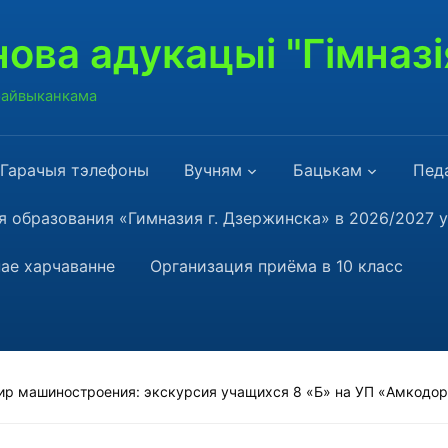
ова адукацыі "Гімназі
 райвыканкама
Гарачыя тэлефоны
Вучням
Бацькам
Пед
 образования «Гимназия г. Дзержинска» в 2026/2027 
ае харчаванне
Организация приёма в 10 класс
мир машиностроения: экскурсия учащихся 8 «Б» на УП «Амкод