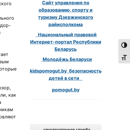
Сайт управления по
ского
образованию, спорту и
туризму Дзержинского
льного
райисполкома
одор-
м
Национальный правовой
Интернет-портал Республики
Пере
Беларусь
тает
Пере
Молодёжь Беларуси
овым
которые
kidspomogut.by безопасность
детей в сети
озор,
pomogut.by
ли, как
а
никам
новляют