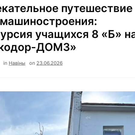
екательное путешествие
 машиностроения:
урсия учащихся 8 «Б» н
кодор-ДОМЗ»
in
Навiны
on
23.06.2026