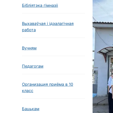
Бібліятэка гімназіі
Выхаваўчая і ідэалагічная
работа
Вучням
Педагогам
Организация приёма в 10
класс
Бацькам