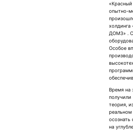
«Красный 
опытно-м
произошло
холдинга
ДОМЗ» . 
оборудов
Особое вп
производс
высокотех
программ
обеспечив
Время на 
получили 
теория, и
реальном
осознать 
на углубл