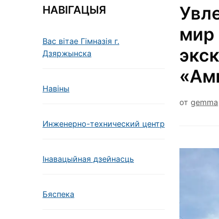
Увл
НАВІГАЦЫЯ
мир
Вас вітае Гімназія г.
экск
Дзяржынска
«Ам
Навiны
от
gemma
Инженерно-технический центр
Інавацыйная дзейнасць
Бяспека