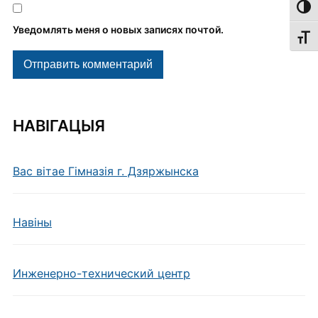
Пере
Уведомлять меня о новых записях почтой.
Пере
НАВІГАЦЫЯ
Вас вітае Гімназія г. Дзяржынска
Навiны
Инженерно-технический центр