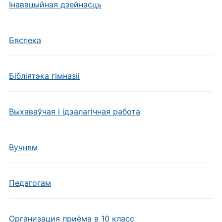
Інавацыйная дзейнасць
Бяспека
Бібліятэка гімназіі
Выхаваўчая і ідэалагічная работа
Вучням
Педагогам
Организация приёма в 10 класс