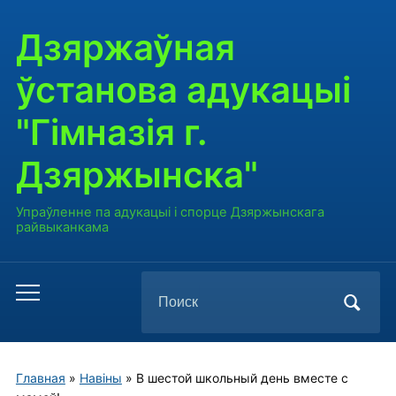
Дзяржаўная
ўстанова адукацыі
"Гімназія г.
Дзяржынска"
Упраўленне па адукацыі і спорце Дзяржынскага
райвыканкама
Поиск
Переключить
по:
мобильное
меню
Главная
»
Навiны
»
В шестой школьный день вместе с