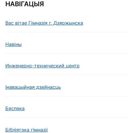
НАВІГАЦЫЯ
Вас вітае Гімназія г. Дзяржынска
Навiны
Инженерно-технический центр
Інавацыйная дзейнасць
Бяспека
Бібліятэка гімназіі