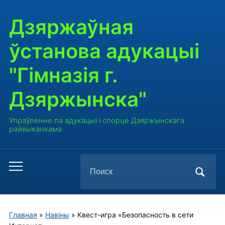
Дзяржаўная
ўстанова адукацыі
"Гімназія г.
Дзяржынска"
Упраўленне па адукацыі і спорце Дзяржынскага
райвыканкама
Поиск
Переключить
по:
мобильное
меню
Главная
»
Навiны
»
Квест-игра «Безопасность в сети