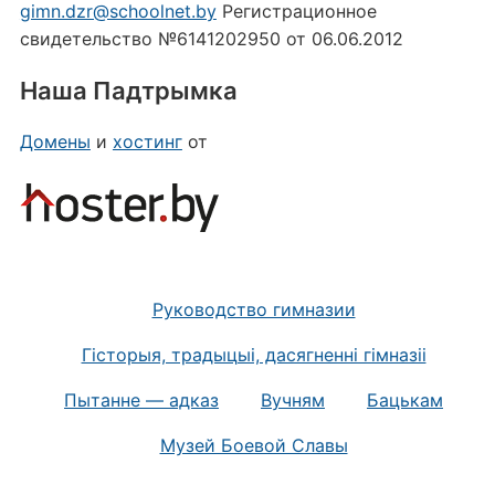
gimn.dzr@schoolnet.by
Регистрационное
свидетельство №6141202950 от 06.06.2012
Наша Падтрымка
Домены
и
хостинг
от
Руководство гимназии
Гісторыя, традыцыі, дасягненні гімназіі
Пытанне — адказ
Вучням
Бацькам
Mузей Боевой Славы