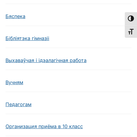
Бяспека
Пере
Пере
Бібліятэка гімназіі
Выхаваўчая і ідэалагічная работа
Вучням
Педагогам
Организация приёма в 10 класс