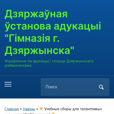
Дзяржаўная
ўстанова адукацыі
"Гімназія г.
Дзяржынска"
Упраўленне па адукацыі і спорце Дзяржынскага
райвыканкама
Поиск
Переключить
по:
мобильное
меню
Главная
»
Навiны
»
Учебные сборы для талантливых