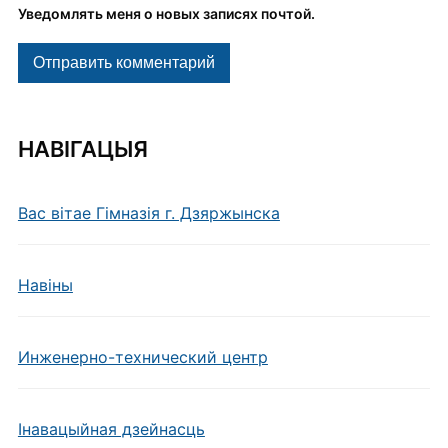
Уведомлять меня о новых записях почтой.
НАВІГАЦЫЯ
Вас вітае Гімназія г. Дзяржынска
Навiны
Инженерно-технический центр
Інавацыйная дзейнасць